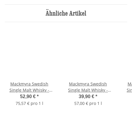
Ähnliche Artikel
Mackmyra Swedish
Mackmyra Swedish
M
Single Malt Whisky -
Single Malt Whisky -
Si
Svensk Ek, 46,1%vol., 0,7
Mack, 40%vol., 0,7 ltr.
Sve
52,90 €
*
39,90 €
*
ltr.
75,57 € pro 1 l
57,00 € pro 1 l