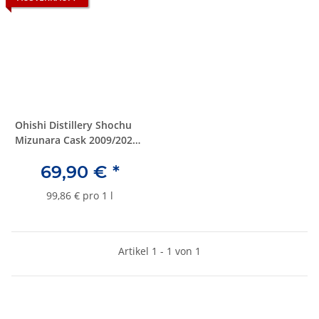
Ohishi Distillery Shochu
Mizunara Cask 2009/2021 -
12 Jahre - #1569 - 3S
69,90 €
*
Conquete, 41%vol., 0,7 ltr.
99,86 € pro 1 l
Artikel 1 - 1 von 1