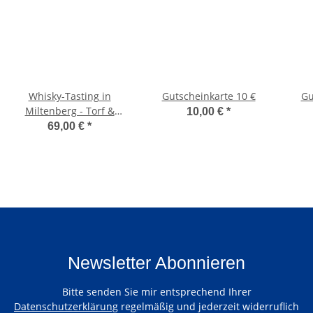
Whisky-Tasting in
Gutscheinkarte 10 €
Gu
Miltenberg - Torf &
10,00 €
*
Rauch
69,00 €
*
Newsletter Abonnieren
Bitte senden Sie mir entsprechend Ihrer
Datenschutzerklärung
regelmäßig und jederzeit widerruflich