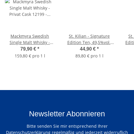
Mackmyra Swedish
St. Kilian - Signature
St.
Single Malt Whisky -
Edition Ten, 49,5%vol.,
Edit
Privat Cask 12199 -
0,5 ltr.
79,90 €
*
44,90 €
*
Kirschwein Finish,
159,80 € pro 1 l
89,80 € pro 1 l
41,5%vol., 0,5 ltr.
Newsletter Abonnieren
Bitte senden Sie mir entsprechend Ihrer
Datenschutzerklärung
regelmäßig und jederzeit widerruflich