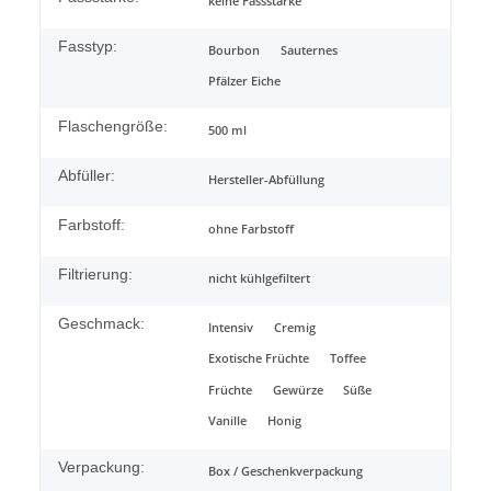
keine Fassstärke
Fasstyp:
Bourbon
Sauternes
Pfälzer Eiche
Flaschengröße:
500 ml
Abfüller:
Hersteller-Abfüllung
Farbstoff:
ohne Farbstoff
Filtrierung:
nicht kühlgefiltert
Geschmack:
Intensiv
Cremig
Exotische Früchte
Toffee
Früchte
Gewürze
Süße
Vanille
Honig
Verpackung:
Box / Geschenkverpackung