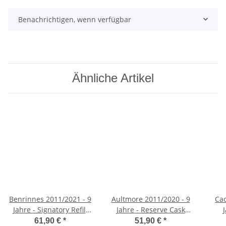
Benachrichtigen, wenn verfügbar
Ähnliche Artikel
Benrinnes 2011/2021 - 9
Aultmore 2011/2020 - 9
Cao
Jahre - Signatory Refill
Jahre - Reserve Cask
Butt #307210, 46%vol,
Parcel 4 (Single Malts Of
#
61,90 €
*
51,90 €
*